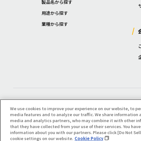
製品名から探す
用途から探す
業種から探す
We use cookies to improve your experience on our website, to pe
media features and to analyze our traffic. We share information a
media and analytics partners, who may combine it with other in
that they have collected from your use of their services. You have 
Copyright(C) All Right Reserved. Producted by NOK KLÜBER CO., LTD.
information about you with our partners. Please click [Do Not Se
cookie settings on our website.
Cookie Policy