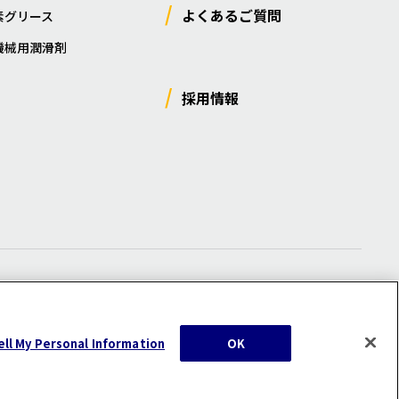
よくあるご質問
素グリース
機械用潤滑剤
採用情報
ー
/
サイトマップ
/
利用規約
/
注意事項
ell My Personal Information
OK