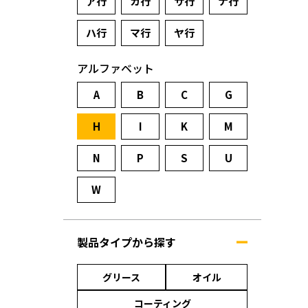
ア行
カ行
サ行
ナ行
ハ行
マ行
ヤ行
アルファベット
A
B
C
G
H
I
K
M
N
P
S
U
W
製品タイプから探す
グリース
オイル
コーティング