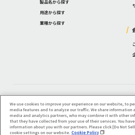
製品名から探す
用途から探す
業種から探す
We use cookies to improve your experience on our website, to pe
media features and to analyze our traffic. We share information a
media and analytics partners, who may combine it with other in
that they have collected from your use of their services. You have 
Copyright(C) All Right Reserved. Producted by NOK KLÜBER CO., LTD.
information about you with our partners. Please click [Do Not Se
cookie settings on our website.
Cookie Policy