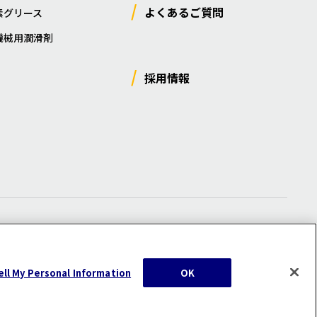
よくあるご質問
素グリース
機械用潤滑剤
採用情報
ー
/
サイトマップ
/
利用規約
/
注意事項
ell My Personal Information
OK