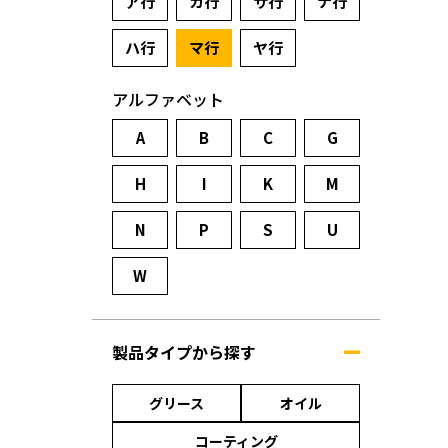
ア行
カ行
サ行
ナ行
ハ行
マ行
ヤ行
アルファベット
A
B
C
G
H
I
K
M
N
P
S
U
W
製品タイプから探す
グリース
オイル
コーティング