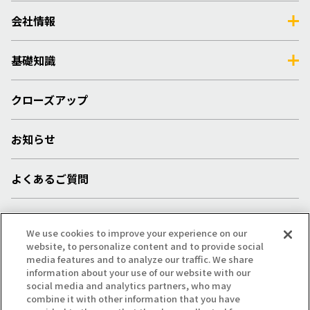
会社情報
基礎知識
クローズアップ
お知らせ
よくあるご質問
採用情報
We use cookies to improve your experience on our
website, to personalize content and to provide social
media features and to analyze our traffic. We share
プライバシー・クッキーポリシー
/
サイトマップ
/
information about your use of our website with our
social media and analytics partners, who may
利用規約
/
注意事項
combine it with other information that you have