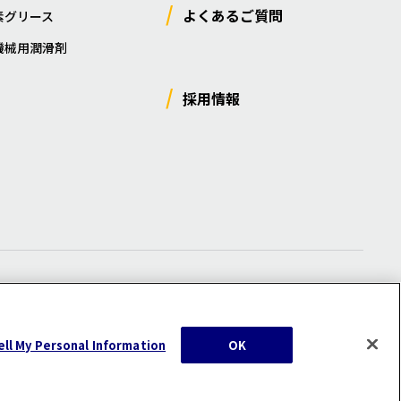
よくあるご質問
素グリース
機械用潤滑剤
採用情報
ー
/
サイトマップ
/
利用規約
/
注意事項
ell My Personal Information
OK