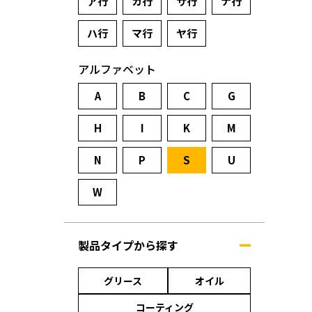
ア行
カ行
サ行
ナ行
ハ行
マ行
ヤ行
アルファベット
A
B
C
G
H
I
K
M
N
P
S
U
W
製品タイプから探す
グリース
オイル
コーティング