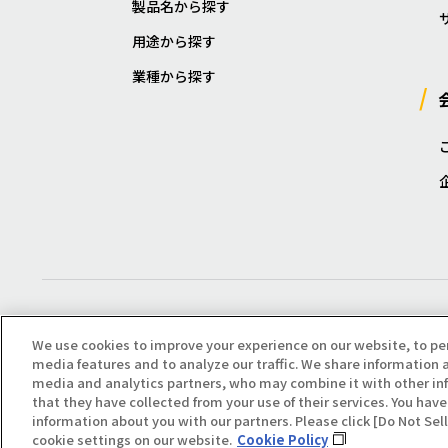
製品名から探す
用途から探す
業種から探す
We use cookies to improve your experience on our website, to pe
media features and to analyze our traffic. We share information a
media and analytics partners, who may combine it with other in
that they have collected from your use of their services. You have 
Copyright(C) All Right Reserved. Producted by NOK KLÜBER CO., LTD.
information about you with our partners. Please click [Do Not Se
cookie settings on our website.
Cookie Policy