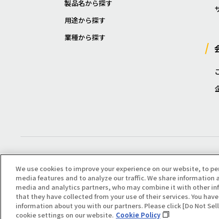
製品名から探す
用途から探す
業種から探す
We use cookies to improve your experience on our website, to pe
media features and to analyze our traffic. We share information a
media and analytics partners, who may combine it with other in
that they have collected from your use of their services. You have 
Copyright(C) All Right Reserved. Producted by NOK KLÜBER CO., LTD.
information about you with our partners. Please click [Do Not Se
cookie settings on our website.
Cookie Policy