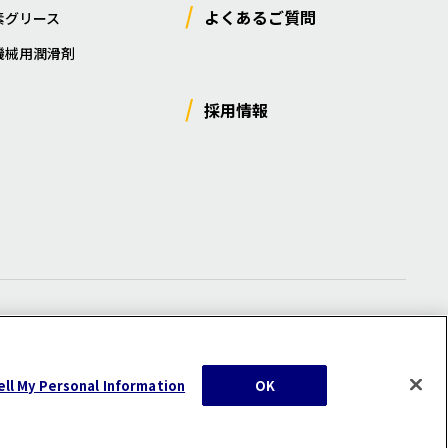
よくあるご質問
素グリース
機械用潤滑剤
採用情報
ー
/
サイトマップ
/
利用規約
/
注意事項
ell My Personal Information
OK