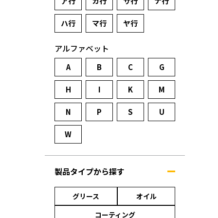
ア行
カ行
サ行
ナ行
ハ行
マ行
ヤ行
アルファベット
A
B
C
G
H
I
K
M
N
P
S
U
W
製品タイプから探す
グリース
オイル
コーティング