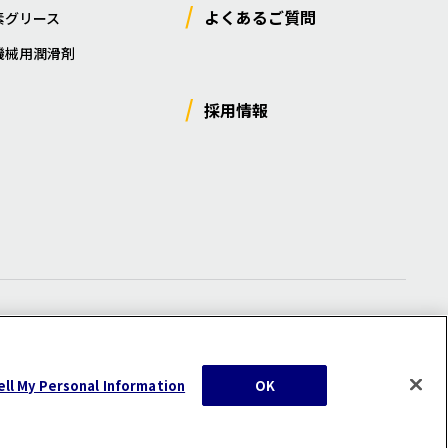
よくあるご質問
素グリース
機械用潤滑剤
採用情報
ー
/
サイトマップ
/
利用規約
/
注意事項
ell My Personal Information
OK