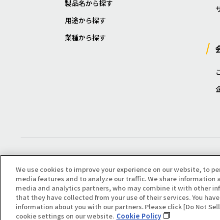
製品名から探す
用途から探す
業種から探す
We use cookies to improve your experience on our website, to pe
media features and to analyze our traffic. We share information a
media and analytics partners, who may combine it with other in
that they have collected from your use of their services. You have 
Copyright(C) All Right Reserved. Producted by NOK KLÜBER CO., LTD.
information about you with our partners. Please click [Do Not Se
cookie settings on our website.
Cookie Policy