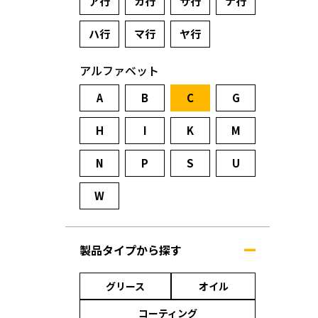
ア行
カ行
サ行
ナ行
ハ行
マ行
ヤ行
アルファベット
A
B
C
G
H
I
K
M
N
P
S
U
W
製品タイプから探す
グリース
オイル
コーティング