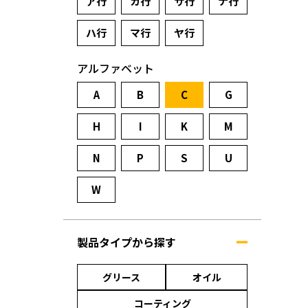
ア行
カ行
サ行
ナ行
ハ行
マ行
ヤ行
アルファベット
A
B
C
G
H
I
K
M
N
P
S
U
W
製品タイプから探す
グリース
オイル
コーティング