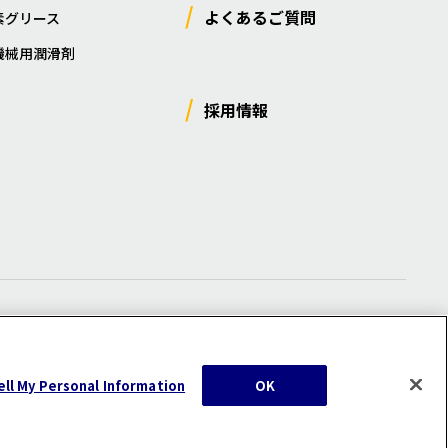
よくあるご質問
素グリース
機械用潤滑剤
採用情報
ー
/
サイトマップ
/
利用規約
/
注意事項
ell My Personal Information
OK