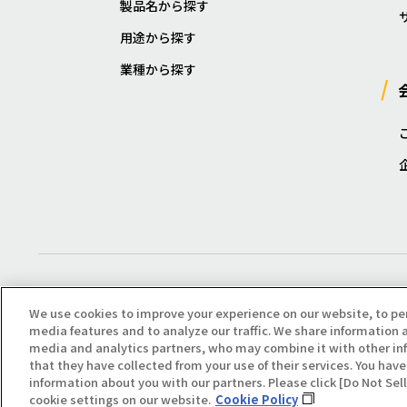
製品名から探す
用途から探す
業種から探す
We use cookies to improve your experience on our website, to pe
media features and to analyze our traffic. We share information a
media and analytics partners, who may combine it with other in
that they have collected from your use of their services. You have 
Copyright(C) All Right Reserved. Producted by NOK KLÜBER CO., LTD.
information about you with our partners. Please click [Do Not Se
cookie settings on our website.
Cookie Policy