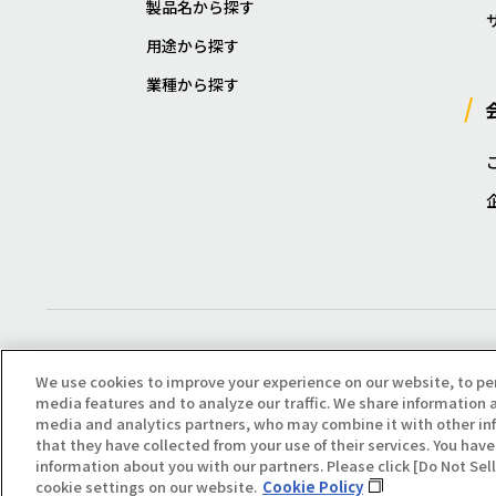
製品名から探す
用途から探す
業種から探す
We use cookies to improve your experience on our website, to pe
media features and to analyze our traffic. We share information a
media and analytics partners, who may combine it with other in
that they have collected from your use of their services. You have 
Copyright(C) All Right Reserved. Producted by NOK KLÜBER CO., LTD.
information about you with our partners. Please click [Do Not Se
cookie settings on our website.
Cookie Policy