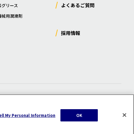
よくあるご質問
素グリース
機械用潤滑剤
採用情報
ー
/
サイトマップ
/
利用規約
/
注意事項
ell My Personal Information
OK