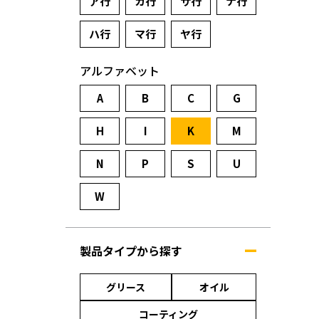
ア行
カ行
サ行
ナ行
ハ行
マ行
ヤ行
アルファベット
A
B
C
G
H
I
K
M
N
P
S
U
W
製品タイプから探す
グリース
オイル
コーティング