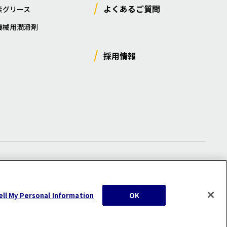
よくあるご質問
素グリース
機械用潤滑剤
採用情報
ー
/
サイトマップ
/
利用規約
/
注意事項
ell My Personal Information
OK