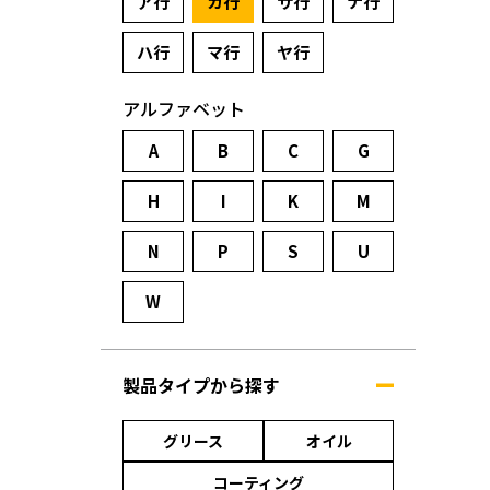
ア行
カ行
サ行
ナ行
ハ行
マ行
ヤ行
アルファベット
A
B
C
G
H
I
K
M
N
P
S
U
W
製品タイプから探す
グリース
オイル
コーティング