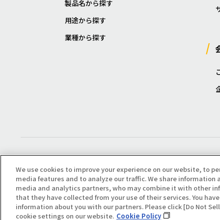
製品名から探す
用途から探す
業種から探す
We use cookies to improve your experience on our website, to pe
media features and to analyze our traffic. We share information a
media and analytics partners, who may combine it with other in
that they have collected from your use of their services. You have 
Copyright(C) All Right Reserved. Producted by NOK KLÜBER CO., LTD.
information about you with our partners. Please click [Do Not Se
cookie settings on our website.
Cookie Policy