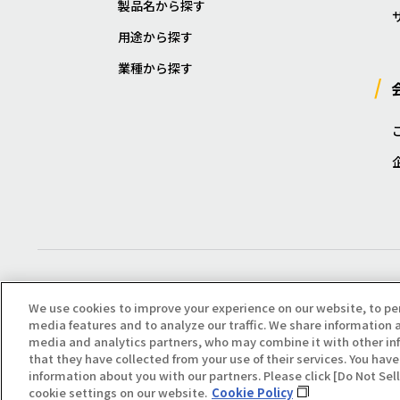
製品名から探す
用途から探す
業種から探す
We use cookies to improve your experience on our website, to pe
media features and to analyze our traffic. We share information a
media and analytics partners, who may combine it with other in
that they have collected from your use of their services. You have 
Copyright(C) All Right Reserved. Producted by NOK KLÜBER CO., LTD.
information about you with our partners. Please click [Do Not Se
cookie settings on our website.
Cookie Policy