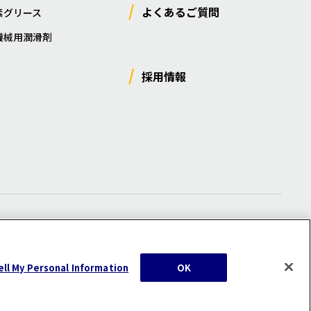
よくあるご質問
素グリース
機械用潤滑剤
採用情報
ー
/
サイトマップ
/
利用規約
/
注意事項
ell My Personal Information
OK