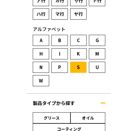
ア行
カ行
サ行
ナ行
ハ行
マ行
ヤ行
アルファベット
A
B
C
G
H
I
K
M
N
P
S
U
W
製品タイプから探す
グリース
オイル
コーティング