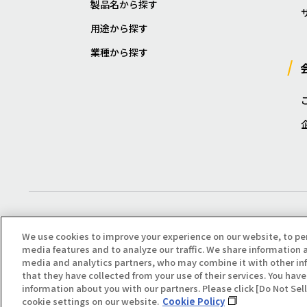
製品名から探す
用途から探す
業種から探す
We use cookies to improve your experience on our website, to pe
media features and to analyze our traffic. We share information a
media and analytics partners, who may combine it with other in
that they have collected from your use of their services. You have 
Copyright(C) All Right Reserved. Producted by NOK KLÜBER CO., LTD.
information about you with our partners. Please click [Do Not Se
cookie settings on our website.
Cookie Policy