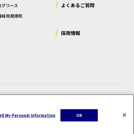
よくあるご質問
素グリース
機械用潤滑剤
採用情報
ー
/
サイトマップ
/
利用規約
/
注意事項
ell My Personal Information
OK