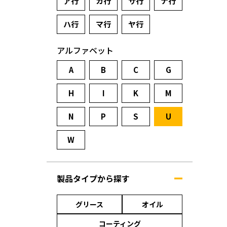
ア行
カ行
サ行
ナ行
ハ行
マ行
ヤ行
アルファベット
A
B
C
G
H
I
K
M
N
P
S
U
W
製品タイプから探す
グリース
オイル
コーティング