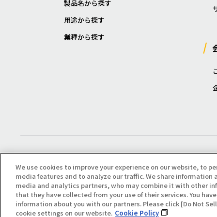
製品名から探す
用途から探す
業種から探す
We use cookies to improve your experience on our website, to pe
media features and to analyze our traffic. We share information a
media and analytics partners, who may combine it with other in
that they have collected from your use of their services. You have 
Copyright(C) All Right Reserved. Producted by NOK KLÜBER CO., LTD.
information about you with our partners. Please click [Do Not Se
cookie settings on our website.
Cookie Policy