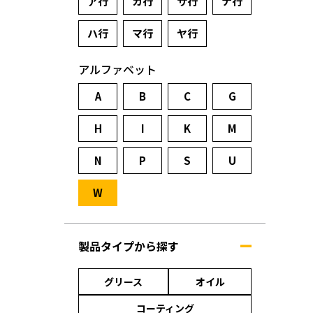
ア行
カ行
サ行
ナ行
ハ行
マ行
ヤ行
アルファベット
A
B
C
G
H
I
K
M
N
P
S
U
W
製品タイプから探す
グリース
オイル
コーティング