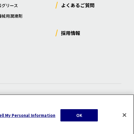
よくあるご質問
素グリース
機械用潤滑剤
採用情報
ー
/
サイトマップ
/
利用規約
/
注意事項
ell My Personal Information
OK