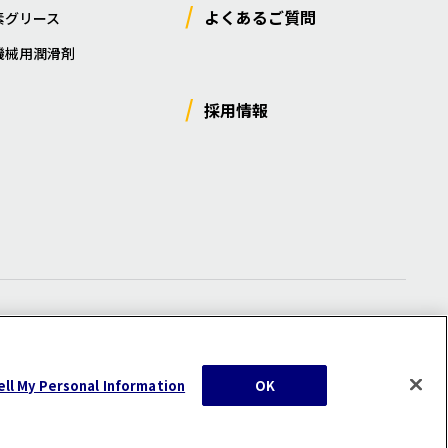
よくあるご質問
素グリース
機械用潤滑剤
採用情報
ー
/
サイトマップ
/
利用規約
/
注意事項
ell My Personal Information
OK