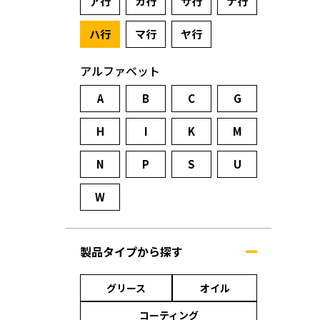
ア行
カ行
サ行
ナ行
ハ行
マ行
ヤ行
アルファベット
A
B
C
G
H
I
K
M
N
P
S
U
W
製品タイプから探す
グリース
オイル
コーティング