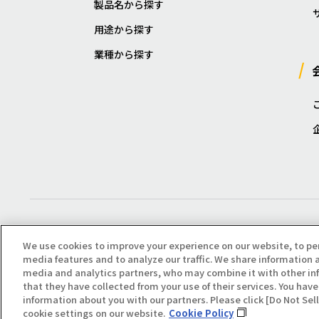
製品名から探す
用途から探す
業種から探す
We use cookies to improve your experience on our website, to pe
media features and to analyze our traffic. We share information a
media and analytics partners, who may combine it with other in
that they have collected from your use of their services. You have 
Copyright(C) All Right Reserved. Producted by NOK KLÜBER CO., LTD.
information about you with our partners. Please click [Do Not Se
cookie settings on our website.
Cookie Policy