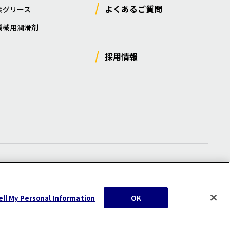
よくあるご質問
素グリース
機械用潤滑剤
採用情報
ー
/
サイトマップ
/
利用規約
/
注意事項
ell My Personal Information
OK