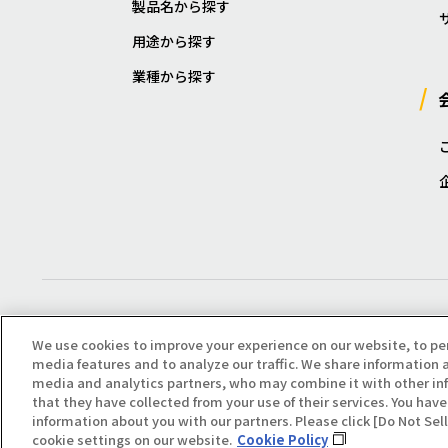
製品名から探す
用途から探す
業種から探す
We use cookies to improve your experience on our website, to pe
media features and to analyze our traffic. We share information a
media and analytics partners, who may combine it with other in
that they have collected from your use of their services. You have 
Copyright(C) All Right Reserved. Producted by NOK KLÜBER CO., LTD.
information about you with our partners. Please click [Do Not Se
cookie settings on our website.
Cookie Policy