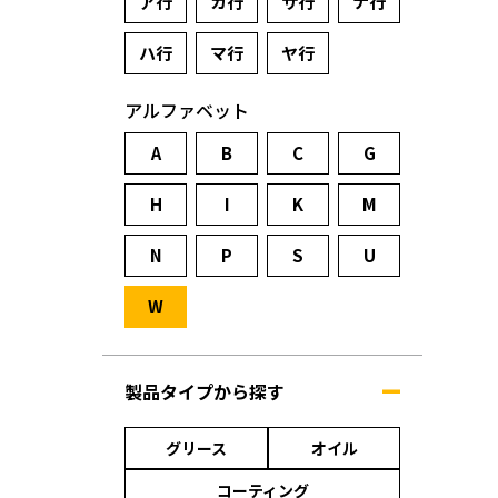
ア行
カ行
サ行
ナ行
ハ行
マ行
ヤ行
アルファベット
A
B
C
G
H
I
K
M
N
P
S
U
W
製品タイプから探す
グリース
オイル
コーティング