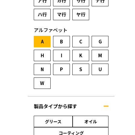
ア行
カ行
サ行
ナ行
ハ行
マ行
ヤ行
アルファベット
A
B
C
G
H
I
K
M
N
P
S
U
W
製品タイプから探す
グリース
オイル
コーティング