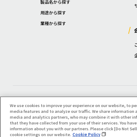
製品名から探す
用途から探す
業種から探す
We use cookies to improve your experience on our website, to pe
media features and to analyze our traffic. We share information a
media and analytics partners, who may combine it with other in
that they have collected from your use of their services. You have 
Copyright(C) All Right Reserved. Producted by NOK KLÜBER CO., LTD.
information about you with our partners. Please click [Do Not Se
cookie settings on our website.
Cookie Policy