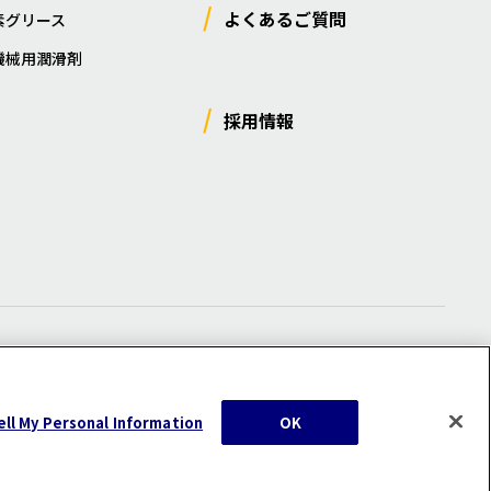
よくあるご質問
素グリース
機械用潤滑剤
採用情報
ー
/
サイトマップ
/
利用規約
/
注意事項
ell My Personal Information
OK