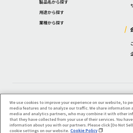
製品名から探す
用途から探す
業種から探す
We use cookies to improve your experience on our website, to pe
media features and to analyze our traffic. We share information a
media and analytics partners, who may combine it with other in
that they have collected from your use of their services. You have 
Copyright(C) All Right Reserved. Producted by NOK KLÜBER CO., LTD.
information about you with our partners. Please click [Do Not Se
cookie settings on our website.
Cookie Policy