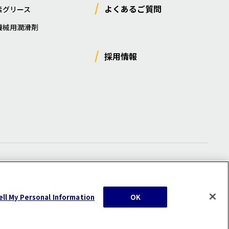
よくあるご質問
素グリース
機械用潤滑剤
採用情報
ー
/
サイトマップ
/
利用規約
/
注意事項
ell My Personal Information
OK