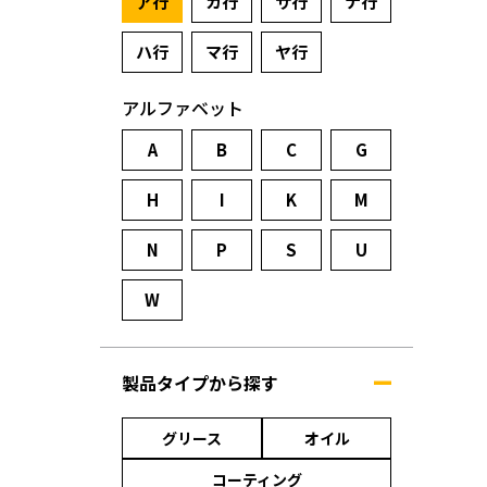
ア行
カ行
サ行
ナ行
ハ行
マ行
ヤ行
アルファベット
A
B
C
G
H
I
K
M
N
P
S
U
W
製品タイプから探す
グリース
オイル
コーティング