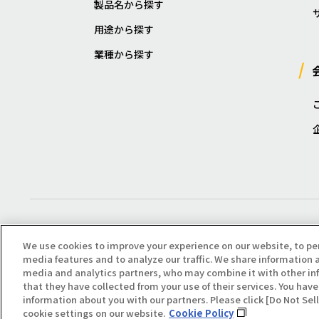
製品名から探す
用途から探す
業種から探す
We use cookies to improve your experience on our website, to pe
media features and to analyze our traffic. We share information a
media and analytics partners, who may combine it with other in
that they have collected from your use of their services. You have 
Copyright(C) All Right Reserved. Producted by NOK KLÜBER CO., LTD.
information about you with our partners. Please click [Do Not Se
cookie settings on our website.
Cookie Policy