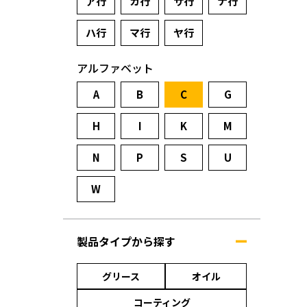
ア行
カ行
サ行
ナ行
ハ行
マ行
ヤ行
アルファベット
A
B
C
G
H
I
K
M
N
P
S
U
W
製品タイプから探す
グリース
オイル
コーティング