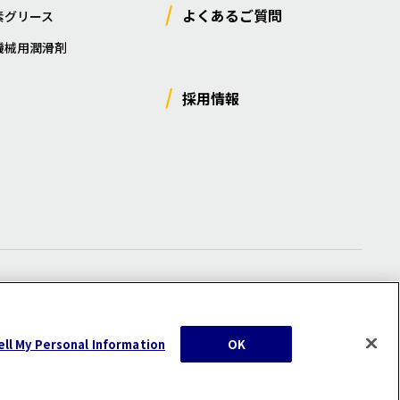
よくあるご質問
素グリース
機械用潤滑剤
採用情報
ー
/
サイトマップ
/
利用規約
/
注意事項
ell My Personal Information
OK