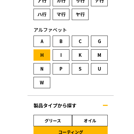
ア行
カ行
サ行
ナ行
ハ行
マ行
ヤ行
アルファベット
A
B
C
G
H
I
K
M
N
P
S
U
W
製品タイプから探す
グリース
オイル
コーティング