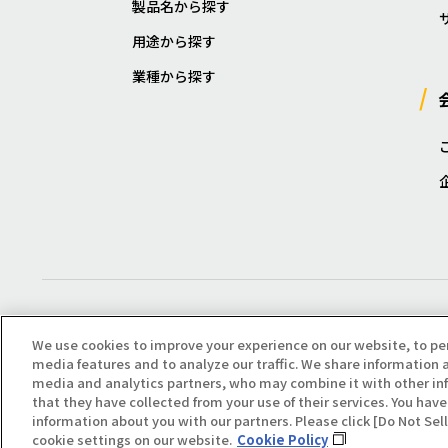
製品名から探す
用途から探す
業種から探す
We use cookies to improve your experience on our website, to pe
media features and to analyze our traffic. We share information a
media and analytics partners, who may combine it with other in
that they have collected from your use of their services. You have 
Copyright(C) All Right Reserved. Producted by NOK KLÜBER CO., LTD.
information about you with our partners. Please click [Do Not Se
cookie settings on our website.
Cookie Policy