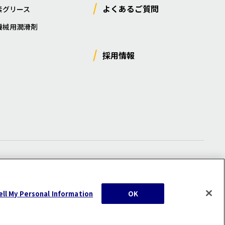
よくあるご質問
素グリース
機械用潤滑剤
採用情報
ー
/
サイトマップ
/
利用規約
/
注意事項
ell My Personal Information
OK