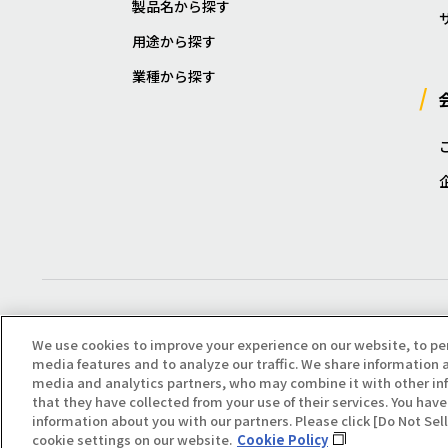
製品名から探す
用途から探す
業種から探す
We use cookies to improve your experience on our website, to pe
media features and to analyze our traffic. We share information a
media and analytics partners, who may combine it with other in
that they have collected from your use of their services. You have 
Copyright(C) All Right Reserved. Producted by NOK KLÜBER CO., LTD.
information about you with our partners. Please click [Do Not Se
cookie settings on our website.
Cookie Policy