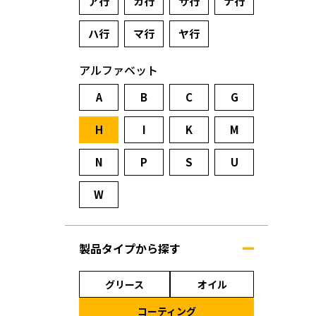
ア行
カ行
サ行
ナ行
ハ行
マ行
ヤ行
アルファベット
A
B
C
G
H
I
K
M
N
P
S
U
W
製品タイプから探す
グリース
オイル
コーティング