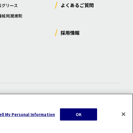
よくあるご質問
素グリース
機械用潤滑剤
採用情報
ー
/
サイトマップ
/
利用規約
/
注意事項
ell My Personal Information
OK