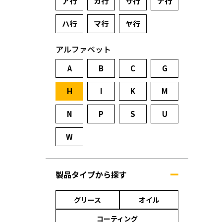
ア行
カ行
サ行
ナ行
ハ行
マ行
ヤ行
アルファベット
A
B
C
G
H
I
K
M
N
P
S
U
W
製品タイプから探す
グリース
オイル
コーティング