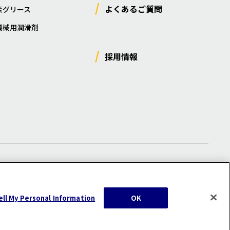
よくあるご質問
素グリース
機械用潤滑剤
採用情報
ー
/
サイトマップ
/
利用規約
/
注意事項
ell My Personal Information
OK