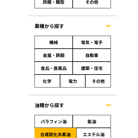
防錆・離型
その他
業種から探す
機械
電気・電子
金属・鉄鋼
自動車
食品・医薬品
建築・住宅
化学
電力
その他
油種から探す
パラフィン油
鉱油
合成炭化水素油
エステル油