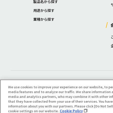
製品名から探す
用途から探す
業種から探す
We use cookies to improve your experience on our website, to pe
media features and to analyze our traffic. We share information a
media and analytics partners, who may combine it with other in
that they have collected from your use of their services. You have 
Copyright(C) All Right Reserved. Producted by NOK KLÜBER CO., LTD.
information about you with our partners. Please click [Do Not Se
cookie settings on our website.
Cookie Policy