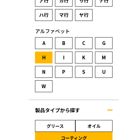
ア行
カ行
サ行
ナ行
ハ行
マ行
ヤ行
アルファベット
A
B
C
G
H
I
K
M
N
P
S
U
W
製品タイプから探す
グリース
オイル
コーティング