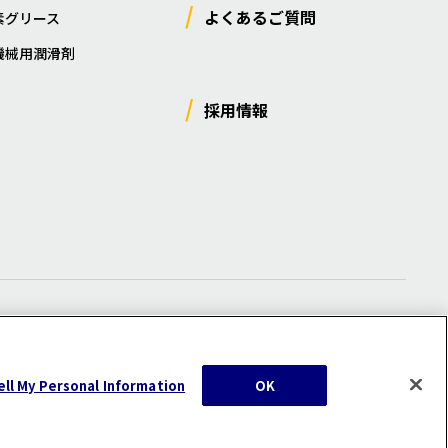
よくあるご質問
素グリース
機械用潤滑剤
採用情報
ー
/
サイトマップ
/
利用規約
/
注意事項
ell My Personal Information
OK