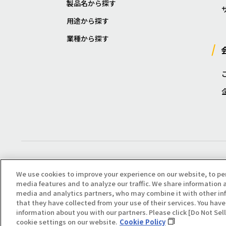
製品名から探す
用途から探す
業種から探す
We use cookies to improve your experience on our website, to pe
media features and to analyze our traffic. We share information a
media and analytics partners, who may combine it with other in
that they have collected from your use of their services. You have 
Copyright(C) All Right Reserved. Producted by NOK KLÜBER CO., LTD.
information about you with our partners. Please click [Do Not Se
cookie settings on our website.
Cookie Policy