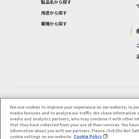
製品名から探す
用途から探す
業種から探す
We use cookies to improve your experience on our website, to pe
media features and to analyze our traffic. We share information a
media and analytics partners, who may combine it with other in
that they have collected from your use of their services. You have 
Copyright(C) All Right Reserved. Producted by NOK KLÜBER CO., LTD.
information about you with our partners. Please click [Do Not Se
cookie settings on our website.
Cookie Policy