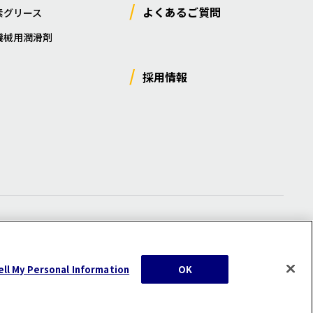
よくあるご質問
素グリース
機械用潤滑剤
採用情報
ー
/
サイトマップ
/
利用規約
/
注意事項
ell My Personal Information
OK