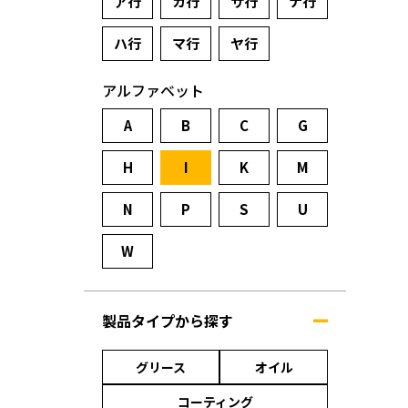
ア行
カ行
サ行
ナ行
ハ行
マ行
ヤ行
アルファベット
A
B
C
G
H
I
K
M
N
P
S
U
W
製品タイプから探す
グリース
オイル
コーティング