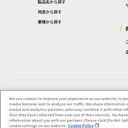
製品名から探す
用途から探す
業種から探す
We use cookies to improve your experience on our website, to pe
media features and to analyze our traffic. We share information a
media and analytics partners, who may combine it with other in
that they have collected from your use of their services. You have 
Copyright(C) All Right Reserved. Producted by NOK KLÜBER CO., LTD.
information about you with our partners. Please click [Do Not Se
cookie settings on our website.
Cookie Policy