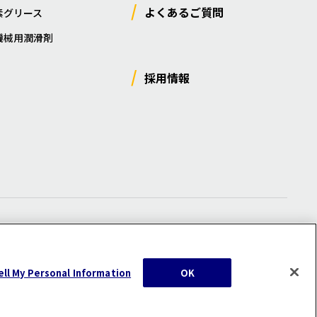
よくあるご質問
素グリース
機械用潤滑剤
採用情報
ー
/
サイトマップ
/
利用規約
/
注意事項
ell My Personal Information
OK