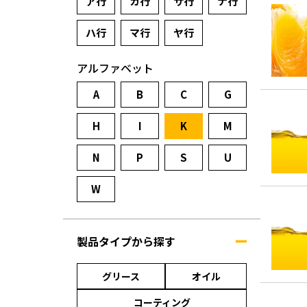
ア行
カ行
サ行
ナ行
ハ行
マ行
ヤ行
アルファベット
A
B
C
G
H
I
K
M
N
P
S
U
W
製品タイプから探す
グリース
オイル
コーティング