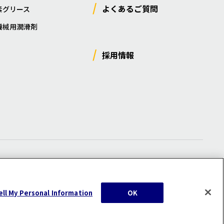
よくあるご質問
素グリース
機械用潤滑剤
採用情報
ー
/
サイトマップ
/
利用規約
/
注意事項
ell My Personal Information
OK