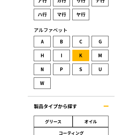
ア行
カ行
サ行
ナ行
ハ行
マ行
ヤ行
アルファベット
A
B
C
G
H
I
K
M
N
P
S
U
W
製品タイプから探す
グリース
オイル
コーティング