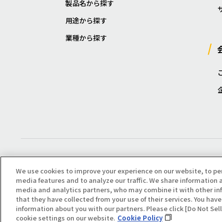
製品名から探す
用途から探す
業種から探す
We use cookies to improve your experience on our website, to pe
media features and to analyze our traffic. We share information a
media and analytics partners, who may combine it with other in
that they have collected from your use of their services. You have 
Copyright(C) All Right Reserved. Producted by NOK KLÜBER CO., LTD.
information about you with our partners. Please click [Do Not Se
cookie settings on our website.
Cookie Policy