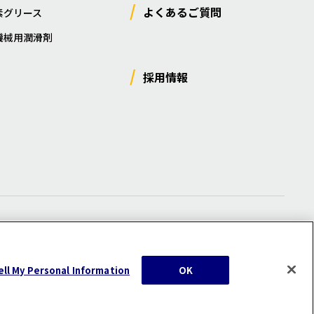
よくあるご質問
素グリース
機械用潤滑剤
採用情報
ー
/
サイトマップ
/
利用規約
/
注意事項
ell My Personal Information
OK