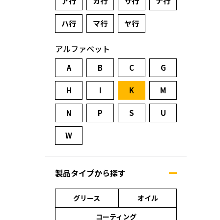
ア行
カ行
サ行
ナ行
ハ行
マ行
ヤ行
アルファベット
A
B
C
G
H
I
K
M
N
P
S
U
W
製品タイプから探す
グリース
オイル
コーティング