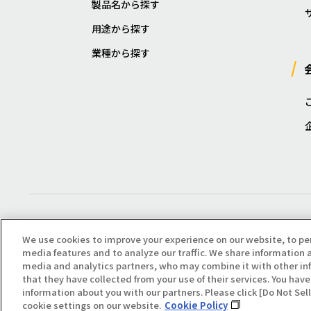
製品名から探す
用途から探す
業種から探す
We use cookies to improve your experience on our website, to pe
media features and to analyze our traffic. We share information a
media and analytics partners, who may combine it with other in
that they have collected from your use of their services. You have 
Copyright(C) All Right Reserved. Producted by NOK KLÜBER CO., LTD.
information about you with our partners. Please click [Do Not Se
cookie settings on our website.
Cookie Policy