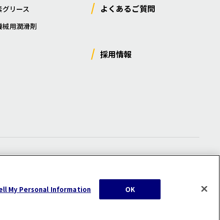
よくあるご質問
素グリース
機械用潤滑剤
採用情報
ー
/
サイトマップ
/
利用規約
/
注意事項
ell My Personal Information
OK