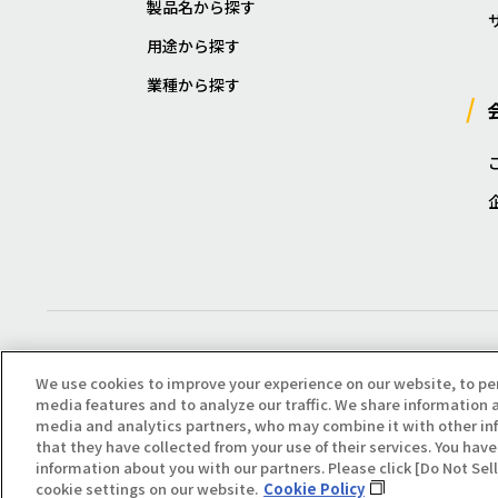
製品名から探す
用途から探す
業種から探す
We use cookies to improve your experience on our website, to pe
media features and to analyze our traffic. We share information a
media and analytics partners, who may combine it with other in
that they have collected from your use of their services. You have 
Copyright(C) All Right Reserved. Producted by NOK KLÜBER CO., LTD.
information about you with our partners. Please click [Do Not Se
cookie settings on our website.
Cookie Policy