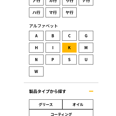
ア行
カ行
サ行
ナ行
ハ行
マ行
ヤ行
アルファベット
A
B
C
G
H
I
K
M
N
P
S
U
W
製品タイプから探す
グリース
オイル
コーティング