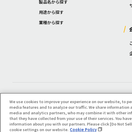
製品名から探す
用途から探す
業種から探す
We use cookies to improve your experience on our website, to pe
media features and to analyze our traffic. We share information a
media and analytics partners, who may combine it with other in
that they have collected from your use of their services. You have 
Copyright(C) All Right Reserved. Producted by NOK KLÜBER CO., LTD.
information about you with our partners. Please click [Do Not Se
cookie settings on our website.
Cookie Policy