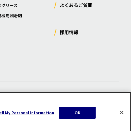
よくあるご質問
素グリース
機械用潤滑剤
採用情報
ー
/
サイトマップ
/
利用規約
/
注意事項
ell My Personal Information
OK