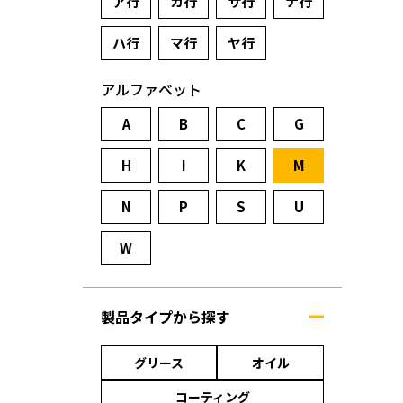
ア行
カ行
サ行
ナ行
ハ行
マ行
ヤ行
アルファベット
A
B
C
G
H
I
K
M
N
P
S
U
W
製品タイプから探す
グリース
オイル
コーティング