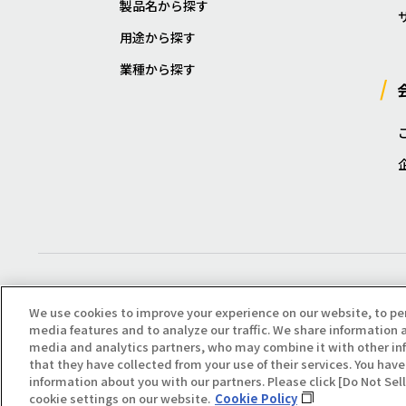
製品名から探す
用途から探す
業種から探す
We use cookies to improve your experience on our website, to pe
media features and to analyze our traffic. We share information a
media and analytics partners, who may combine it with other in
that they have collected from your use of their services. You have 
Copyright(C) All Right Reserved. Producted by NOK KLÜBER CO., LTD.
information about you with our partners. Please click [Do Not Se
cookie settings on our website.
Cookie Policy