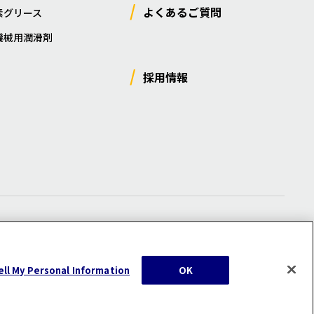
よくあるご質問
素グリース
機械用潤滑剤
採用情報
ー
/
サイトマップ
/
利用規約
/
注意事項
ell My Personal Information
OK