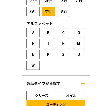
ア行
カ行
サ行
ナ行
ハ行
マ行
ヤ行
アルファベット
A
B
C
G
H
I
K
M
N
P
S
U
W
製品タイプから探す
グリース
オイル
コーティング