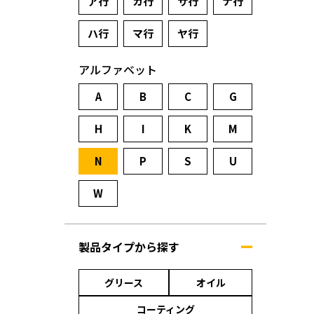
ア行
カ行
サ行
ナ行
ハ行
マ行
ヤ行
アルファベット
A
B
C
G
H
I
K
M
N
P
S
U
W
製品タイプから探す
グリース
オイル
コーティング