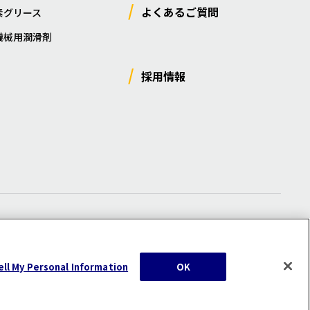
よくあるご質問
素グリース
機械用潤滑剤
採用情報
ー
/
サイトマップ
/
利用規約
/
注意事項
ell My Personal Information
OK