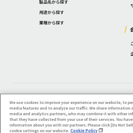
製品名から探す
用途から探す
業種から探す
We use cookies to improve your experience on our website, to pe
media features and to analyze our traffic. We share information a
media and analytics partners, who may combine it with other in
that they have collected from your use of their services. You have 
Copyright(C) All Right Reserved. Producted by NOK KLÜBER CO., LTD.
information about you with our partners. Please click [Do Not Se
cookie settings on our website.
Cookie Policy