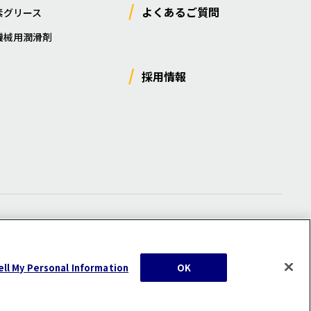
よくあるご質問
素グリース
機械用潤滑剤
採用情報
ー
/
サイトマップ
/
利用規約
/
注意事項
ell My Personal Information
OK