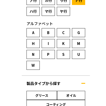
ア行
カ行
サ行
ナ行
ハ行
マ行
ヤ行
アルファベット
A
B
C
G
H
I
K
M
N
P
S
U
W
製品タイプから探す
グリース
オイル
コーティング