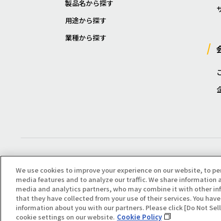
製品名から探す
用途から探す
業種から探す
We use cookies to improve your experience on our website, to pe
media features and to analyze our traffic. We share information a
media and analytics partners, who may combine it with other in
that they have collected from your use of their services. You have 
Copyright(C) All Right Reserved. Producted by NOK KLÜBER CO., LTD.
information about you with our partners. Please click [Do Not Se
cookie settings on our website.
Cookie Policy