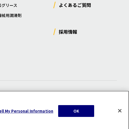
よくあるご質問
素グリース
機械用潤滑剤
採用情報
ー
/
サイトマップ
/
利用規約
/
注意事項
ell My Personal Information
OK