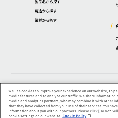
製品名から探す
用途から探す
業種から探す
We use cookies to improve your experience on our website, to pe
media features and to analyze our traffic. We share information a
media and analytics partners, who may combine it with other in
that they have collected from your use of their services. You have 
Copyright(C) All Right Reserved. Producted by NOK KLÜBER CO., LTD.
information about you with our partners. Please click [Do Not Se
cookie settings on our website.
Cookie Policy