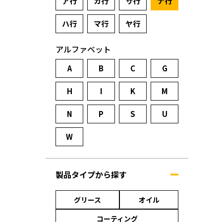
ア行
カ行
サ行
ナ行
ハ行
マ行
ヤ行
アルファベット
A
B
C
G
H
I
K
M
N
P
S
U
W
製品タイプから探す
グリース
オイル
コーティング