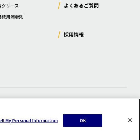
よくあるご質問
素グリース
機械用潤滑剤
採用情報
ー
/
サイトマップ
/
利用規約
/
注意事項
ell My Personal Information
OK