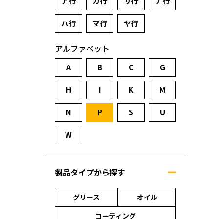
ア行
カ行
サ行
ナ行
ハ行
マ行
ヤ行
アルファベット
A
B
C
G
H
I
K
M
N
P
S
U
W
製品タイプから探す
グリース
オイル
コーティング