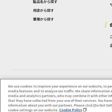
製品名から探す
用途から探す
業種から探す
We use cookies to improve your experience on our website, to pe
media features and to analyze our traffic. We share information a
media and analytics partners, who may combine it with other in
that they have collected from your use of their services. You have 
Copyright(C) All Right Reserved. Producted by NOK KLÜBER CO., LTD.
information about you with our partners. Please click [Do Not Se
cookie settings on our website.
Cookie Policy