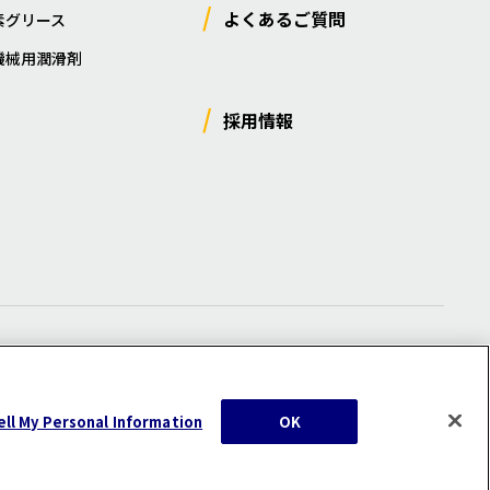
よくあるご質問
素グリース
機械用潤滑剤
採用情報
ー
/
サイトマップ
/
利用規約
/
注意事項
ell My Personal Information
OK