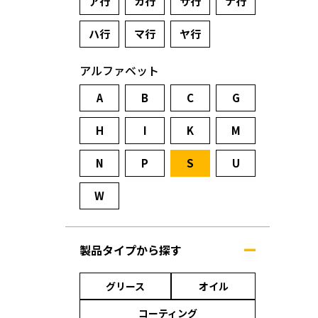
ア行
カ行
サ行
ナ行
ハ行
マ行
ヤ行
アルファベット
A
B
C
G
H
I
K
M
N
P
S
U
W
製品タイプから探す
グリース
オイル
コーティング