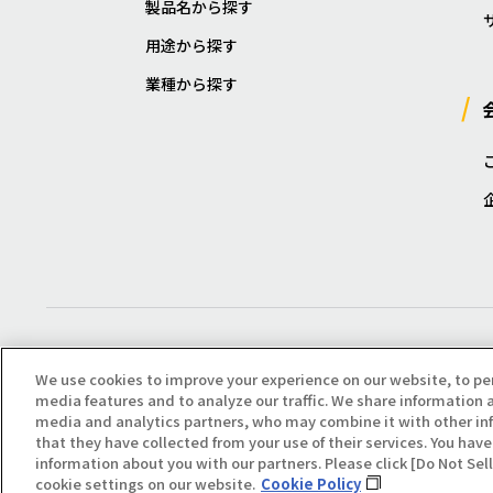
製品名から探す
用途から探す
業種から探す
We use cookies to improve your experience on our website, to pe
media features and to analyze our traffic. We share information a
media and analytics partners, who may combine it with other in
that they have collected from your use of their services. You have 
Copyright(C) All Right Reserved. Producted by NOK KLÜBER CO., LTD.
information about you with our partners. Please click [Do Not Se
cookie settings on our website.
Cookie Policy