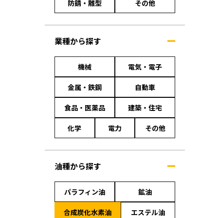
防錆・離型
その他
業種から探す
機械
電気・電子
金属・鉄鋼
自動車
食品・医薬品
建築・住宅
化学
電力
その他
油種から探す
パラフィン油
鉱油
合成炭化水素油
エステル油