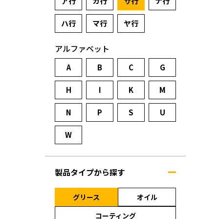
ア行
カ行
サ行
ナ行
ハ行
マ行
ヤ行
アルファベット
A
B
C
G
H
I
K
M
N
P
S
U
W
製品タイプから探す
グリース
オイル
コーティング