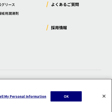
よくあるご質問
素グリース
機械用潤滑剤
採用情報
ー
/
サイトマップ
/
利用規約
/
注意事項
ell My Personal Information
OK