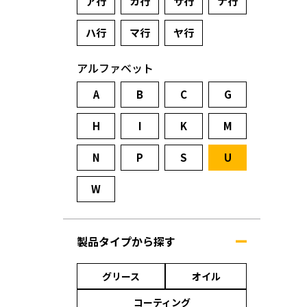
ア行
カ行
サ行
ナ行
ハ行
マ行
ヤ行
アルファベット
A
B
C
G
H
I
K
M
N
P
S
U
W
製品タイプから探す
グリース
オイル
コーティング