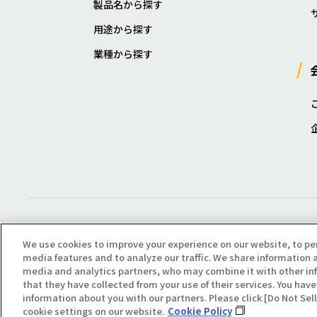
製品名から探す
用途から探す
業種から探す
We use cookies to improve your experience on our website, to pe
media features and to analyze our traffic. We share information a
media and analytics partners, who may combine it with other in
that they have collected from your use of their services. You have 
Copyright(C) All Right Reserved. Producted by NOK KLÜBER CO., LTD.
information about you with our partners. Please click [Do Not Se
cookie settings on our website.
Cookie Policy