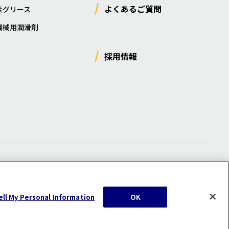
よくあるご質問
素グリース
機械用潤滑剤
採用情報
ー
/
サイトマップ
/
利用規約
/
注意事項
ell My Personal Information
OK