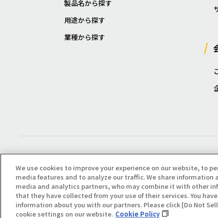
製品名から探す
用途から探す
業種から探す
We use cookies to improve your experience on our website, to pe
media features and to analyze our traffic. We share information a
media and analytics partners, who may combine it with other in
that they have collected from your use of their services. You have 
Copyright(C) All Right Reserved. Producted by NOK KLÜBER CO., LTD.
information about you with our partners. Please click [Do Not Se
cookie settings on our website.
Cookie Policy