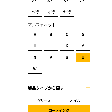
ア行
カ行
サ行
ナ行
ハ行
マ行
ヤ行
アルファベット
A
B
C
G
H
I
K
M
N
P
S
U
W
製品タイプから探す
グリース
オイル
コーティング