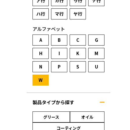
ア行
カ行
サ行
ナ行
ハ行
マ行
ヤ行
アルファベット
A
B
C
G
H
I
K
M
N
P
S
U
W
製品タイプから探す
グリース
オイル
コーティング