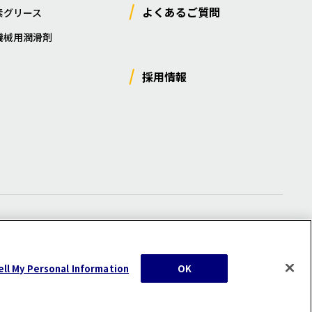
よくあるご質問
素グリース
機械用潤滑剤
採用情報
ー
/
サイトマップ
/
利用規約
/
注意事項
ell My Personal Information
OK