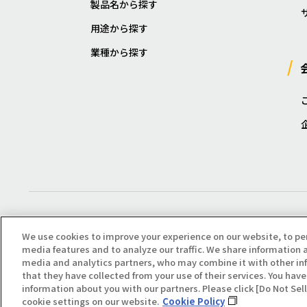
製品名から探す
用途から探す
業種から探す
We use cookies to improve your experience on our website, to pe
media features and to analyze our traffic. We share information a
media and analytics partners, who may combine it with other in
that they have collected from your use of their services. You have 
Copyright(C) All Right Reserved. Producted by NOK KLÜBER CO., LTD.
information about you with our partners. Please click [Do Not Se
cookie settings on our website.
Cookie Policy