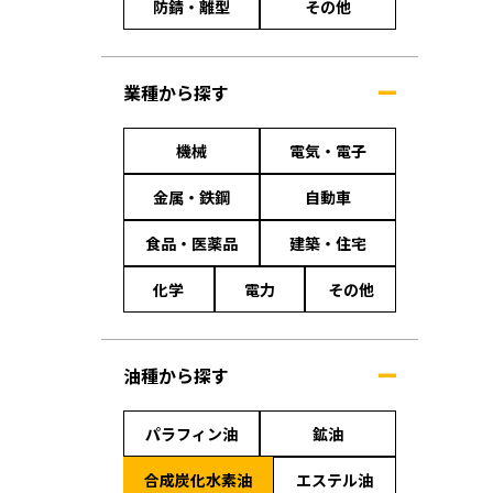
防錆・離型
その他
業種から探す
機械
電気・電子
金属・鉄鋼
自動車
食品・医薬品
建築・住宅
化学
電力
その他
油種から探す
パラフィン油
鉱油
合成炭化水素油
エステル油