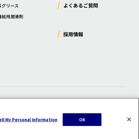
よくあるご質問
素グリース
機械用潤滑剤
採用情報
ー
/
サイトマップ
/
利用規約
/
注意事項
ell My Personal Information
OK