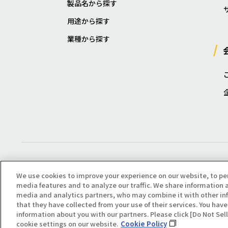
製品名から探す
用途から探す
業種から探す
We use cookies to improve your experience on our website, to pe
media features and to analyze our traffic. We share information a
media and analytics partners, who may combine it with other in
that they have collected from your use of their services. You have 
Copyright(C) All Right Reserved. Producted by NOK KLÜBER CO., LTD.
information about you with our partners. Please click [Do Not Se
cookie settings on our website.
Cookie Policy