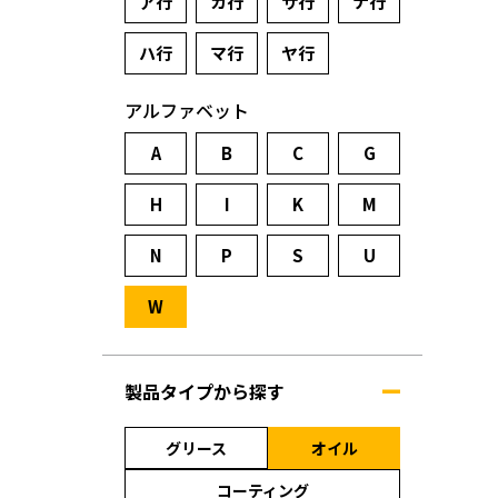
ア行
カ行
サ行
ナ行
ハ行
マ行
ヤ行
アルファベット
A
B
C
G
H
I
K
M
N
P
S
U
W
製品タイプから探す
グリース
オイル
コーティング