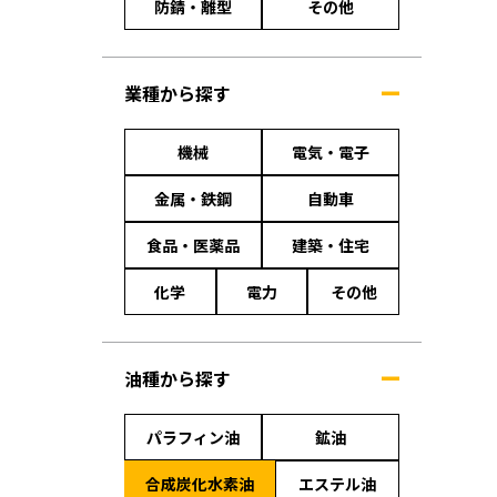
防錆・離型
その他
業種から探す
機械
電気・電子
金属・鉄鋼
自動車
食品・医薬品
建築・住宅
化学
電力
その他
油種から探す
パラフィン油
鉱油
合成炭化水素油
エステル油