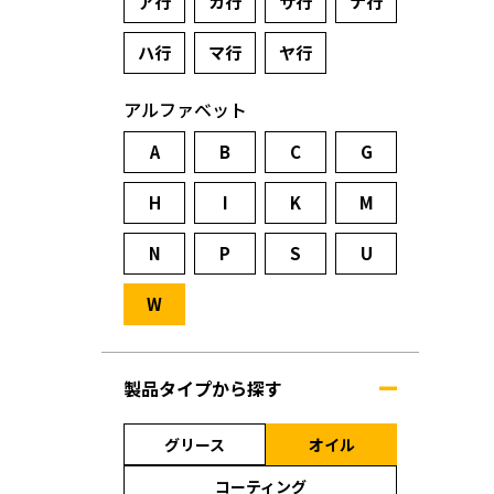
ア行
カ行
サ行
ナ行
ハ行
マ行
ヤ行
アルファベット
A
B
C
G
H
I
K
M
N
P
S
U
W
製品タイプから探す
グリース
オイル
コーティング