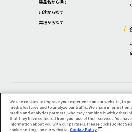
製品名から探す
用途から探す
業種から探す
We use cookies to improve your experience on our website, to pe
media features and to analyze our traffic. We share information a
media and analytics partners, who may combine it with other in
that they have collected from your use of their services. You have 
Copyright(C) All Right Reserved. Producted by NOK KLÜBER CO., LTD.
information about you with our partners. Please click [Do Not Se
cookie settings on our website.
Cookie Policy