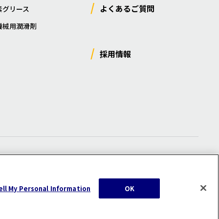
よくあるご質問
素グリース
機械用潤滑剤
採用情報
ー
/
サイトマップ
/
利用規約
/
注意事項
ell My Personal Information
OK