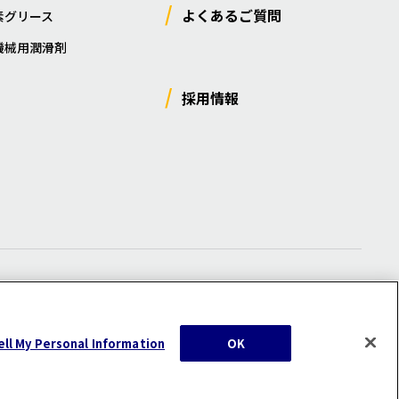
よくあるご質問
素グリース
機械用潤滑剤
採用情報
ー
/
サイトマップ
/
利用規約
/
注意事項
ell My Personal Information
OK