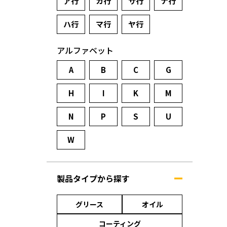
ア行
カ行
サ行
ナ行
ハ行
マ行
ヤ行
アルファベット
A
B
C
G
H
I
K
M
N
P
S
U
W
製品タイプから探す
グリース
オイル
コーティング