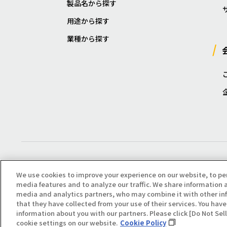
製品名から探す
用途から探す
業種から探す
We use cookies to improve your experience on our website, to pe
media features and to analyze our traffic. We share information a
media and analytics partners, who may combine it with other in
that they have collected from your use of their services. You have 
Copyright(C) All Right Reserved. Producted by NOK KLÜBER CO., LTD.
information about you with our partners. Please click [Do Not Se
cookie settings on our website.
Cookie Policy