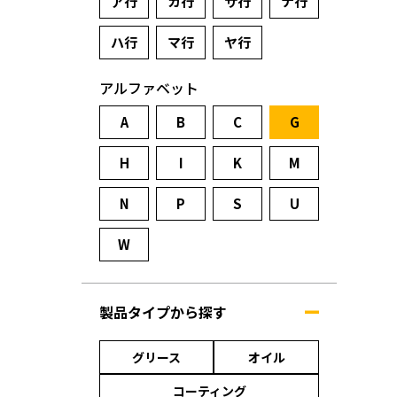
ア行
カ行
サ行
ナ行
ハ行
マ行
ヤ行
アルファベット
A
B
C
G
H
I
K
M
N
P
S
U
W
製品タイプから探す
グリース
オイル
コーティング