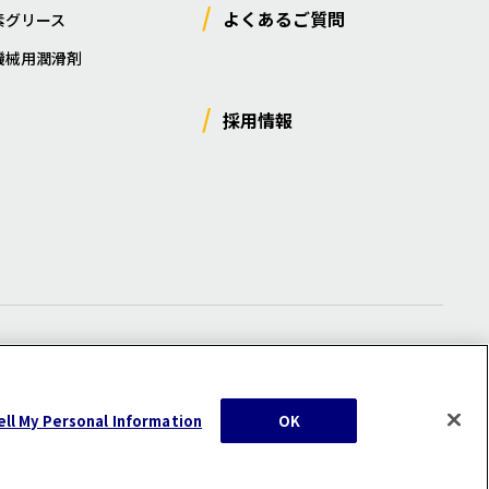
よくあるご質問
素グリース
機械用潤滑剤
採用情報
ー
/
サイトマップ
/
利用規約
/
注意事項
ell My Personal Information
OK