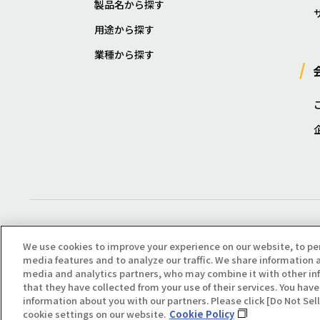
製品名から探す
用途から探す
業種から探す
We use cookies to improve your experience on our website, to pe
media features and to analyze our traffic. We share information a
media and analytics partners, who may combine it with other in
that they have collected from your use of their services. You have 
Copyright(C) All Right Reserved. Producted by NOK KLÜBER CO., LTD.
information about you with our partners. Please click [Do Not Se
cookie settings on our website.
Cookie Policy