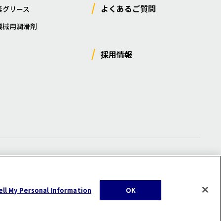
よくあるご質問
素グリース
機械用潤滑剤
採用情報
ー
/
サイトマップ
/
利用規約
/
注意事項
ell My Personal Information
OK