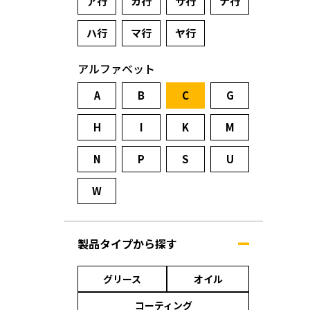
ア行
カ行
サ行
ナ行
ハ行
マ行
ヤ行
アルファベット
A
B
C
G
H
I
K
M
N
P
S
U
W
製品タイプから探す
グリース
オイル
コーティング