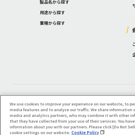
製品名から探す
用途から探す
業種から探す
We use cookies to improve your experience on our website, to pe
media features and to analyze our traffic. We share information a
media and analytics partners, who may combine it with other in
that they have collected from your use of their services. You have 
Copyright(C) All Right Reserved. Producted by NOK KLÜBER CO., LTD.
information about you with our partners. Please click [Do Not Se
cookie settings on our website.
Cookie Policy