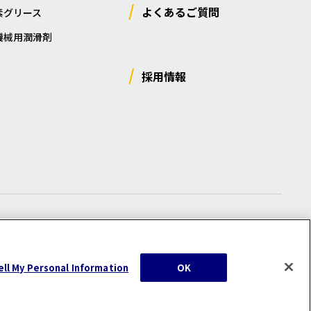
よくあるご質問
素グリース
機械用潤滑剤
採用情報
ー
/
サイトマップ
/
利用規約
/
注意事項
ell My Personal Information
OK