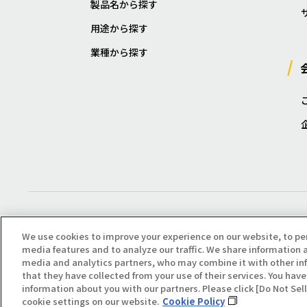
製品名から探す
用途から探す
業種から探す
We use cookies to improve your experience on our website, to pe
media features and to analyze our traffic. We share information a
media and analytics partners, who may combine it with other in
that they have collected from your use of their services. You have 
Copyright(C) All Right Reserved. Producted by NOK KLÜBER CO., LTD.
information about you with our partners. Please click [Do Not Se
cookie settings on our website.
Cookie Policy