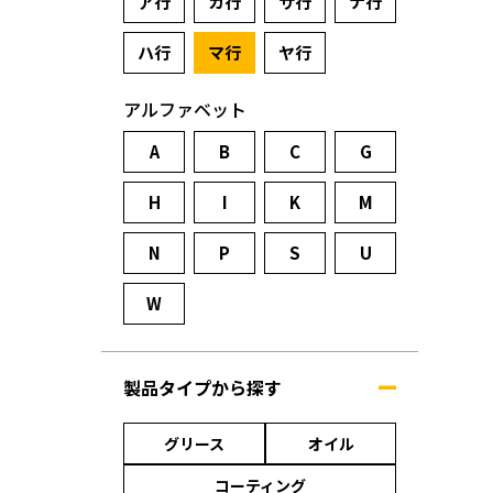
ア行
カ行
サ行
ナ行
ハ行
マ行
ヤ行
アルファベット
A
B
C
G
H
I
K
M
N
P
S
U
W
製品タイプから探す
グリース
オイル
コーティング