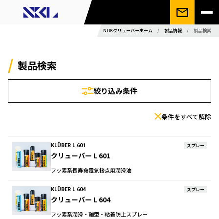
NOKクリューバーホーム
/
製品情報
/
製品検索
製品検索
絞り込み条件
条件をすべて解除
KLÜBER L 601
スプレー
クリューバー L 601
フッ素系長寿命電気接点用潤滑油
KLÜBER L 604
スプレー
クリューバー L 604
フッ素系潤滑・離型・粘着防止スプレー