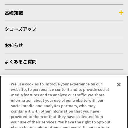
基礎知識
クローズアップ
お知らせ
よくあるご質問
採用情報
We use cookies to improve your experience on our
website, to personalize content and to provide social
media features and to analyze our traffic. We share
プライバシー・クッキーポリシー
/
サイトマップ
/
information about your use of our website with our
social media and analytics partners, who may
利用規約
/
注意事項
combine it with other information that you have
provided to them or that they have collected from
your use of their services. You have the right to opt-out
of our sharing information about you with our partners.