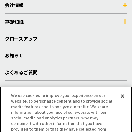
会社情報
基礎知識
クローズアップ
お知らせ
よくあるご質問
採用情報
We use cookies to improve your experience on our
website, to personalize content and to provide social
media features and to analyze our traffic. We share
プライバシー・クッキーポリシー
/
サイトマップ
/
information about your use of our website with our
social media and analytics partners, who may
利用規約
/
注意事項
combine it with other information that you have
provided to them or that they have collected from