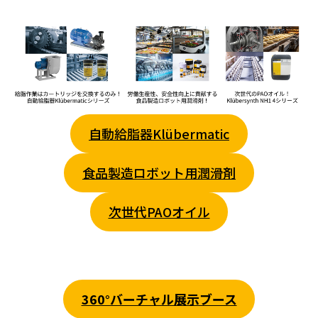
自動給脂器Klübermatic
食品製造ロボット用潤滑剤
次世代PAOオイル
360°バーチャル展示ブース