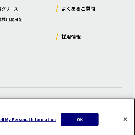
よくあるご質問
素グリース
機械用潤滑剤
採用情報
ー
/
サイトマップ
/
利用規約
/
注意事項
ell My Personal Information
OK