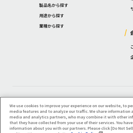
製品名から探す
用途から探す
業種から探す
We use cookies to improve your experience on our website, to pe
media features and to analyze our traffic. We share information a
media and analytics partners, who may combine it with other in
that they have collected from your use of their services. You have 
Copyright(C) All Right Reserved. Producted by NOK KLÜBER CO., LTD.
information about you with our partners. Please click [Do Not Se