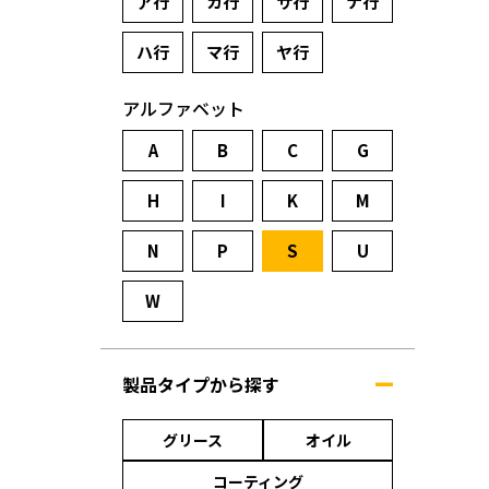
ア行
カ行
サ行
ナ行
ハ行
マ行
ヤ行
アルファベット
A
B
C
G
H
I
K
M
N
P
S
U
W
製品タイプから探す
グリース
オイル
コーティング