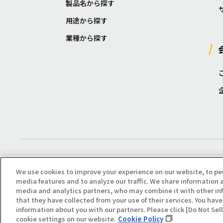
製品名から探す
用途から探す
業種から探す
We use cookies to improve your experience on our website, to pe
media features and to analyze our traffic. We share information a
media and analytics partners, who may combine it with other in
that they have collected from your use of their services. You have 
Copyright(C) All Right Reserved. Producted by NOK KLÜBER CO., LTD.
information about you with our partners. Please click [Do Not Se
cookie settings on our website.
Cookie Policy