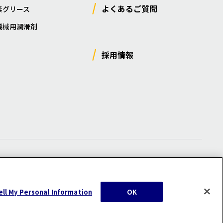
よくあるご質問
素グリース
機械用潤滑剤
採用情報
ー
/
サイトマップ
/
利用規約
/
注意事項
ell My Personal Information
OK