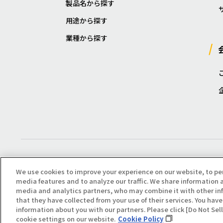
製品名から探す
用途から探す
業種から探す
We use cookies to improve your experience on our website, to pe
media features and to analyze our traffic. We share information a
media and analytics partners, who may combine it with other in
that they have collected from your use of their services. You have 
Copyright(C) All Right Reserved. Producted by NOK KLÜBER CO., LTD.
information about you with our partners. Please click [Do Not Se
cookie settings on our website.
Cookie Policy