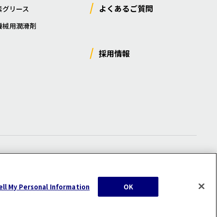
よくあるご質問
素グリース
機械用潤滑剤
採用情報
ー
/
サイトマップ
/
利用規約
/
注意事項
ell My Personal Information
OK