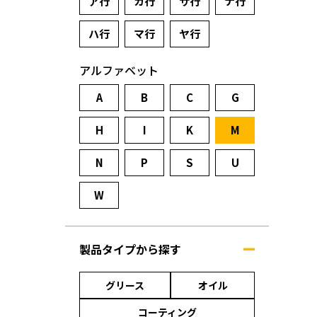
ア行
カ行
サ行
ナ行
ハ行
マ行
ヤ行
アルファベット
A
B
C
G
H
I
K
M
N
P
S
U
W
製品タイプから探す
グリース
オイル
コーティング